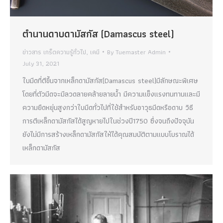
ตำนานดาบดามัสกัส (Damascus steel)
ข่าวสาร เกร็ดความรู้ทั่วไป
,
เคมี
By
Tuemaster Admin
July 31, 2021
ใบมีดที่ตีขึ้นจากเหล็กดามัสกัส(Damascus steel)มีลักษณะพิเศษ
โดยที่ตัวมีดจะมีลวดลายคล้ายลายน้ำ มีความแข็งแรงทนทานและมี
ความยืดหยุ่นสูงกว่าใบมีดทั่วไปที่ใช้สำหรับอาวุธมีดหรือดาบ วิธี
การตีเหล็กดามัสกัสได้สูญหายไปในช่วงปี1750 ซึ่งจนถึงปัจจุบัน
ยังไม่มีการสร้างเหล็กดามัสกัสให้ได้คุณสมบัติตามแบบโบราณได้
เหล็กดามัสกัส