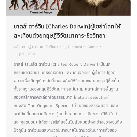
ชาลส์ ดาร์วิน (Charles Darwin)ผู้เขย่าโลกให้
สะเทือนด้วยทฤษฎีวิวัฒนาการ-ชีววิทยา
คลังความรู้ ม.ปลาย
,
ชีววิทยา
By
Tuemaster Admin
July 31, 2021
ชาลส์ โรเบิร์ต ดาร์วิน (Charles Robert Darwin) เป็นนัก
ธรรมชาติวิทยา นักธรณีวิทยา และนักชีววิทยา ผู้ทำการปฏิวัติ
ความเชื่อเดิมๆเกี่ยวกับที่มาของสิ่งมีชีวิต และเสนอทฤษฎีซึ่งเป็น
ทั้งรากฐานของทฤษฎีวิวัฒนาการสมัยใหม่ และหลักการพื้นฐาน
ของกลไกการคัดเลือกโดยธรรมชาติ (natural selection)
หนังสือ The Origin of Species (กำเนิดของสรรพชีวิต) ของ
เขาได้เปลี่ยนความคิดของผู้คนทั่วโลกต่อการเกิดของสปีชีส์ใหม่
และจุดชนวนให้เกิดการโต้เถียงขึ้นในสังคมอย่างกว้างขวางจนถึง
ปัจจุบัน ดาร์วินมีผลงานวิจัยมากมายในด้านวิวัฒนาการทั้งของ