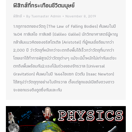
ฟิสิกส์ที่กระเทือนชีวิตมนุษย์
ฟิสิกส์
By
Tuemaster Admin
November 8, 2019
1.กฎการตกของวัตถุ (The Law of Falling Bodies) ค้นพบในปี
1604 กาลิเลโอ กาลิเลอิ (Galileo Galilei) นักวิทยาศาสตร์ผู้หาญ
กล้าล้มแนวคิดของอริสโตเติล (Aristotel) ที่ผู้คนเชื่อถือมากว่า
2,000 ปี ว่าวัตถุที่หนักกว่าจะตกถึงพื้นได้เร็วกว่าวัตถุที่เบากว่า
โดยเขาได้ทำการพิสูจน์ว่าวัตถุต่างๆ แม้จะมีน้ำหนักไม่เท่ากันแต่จะ
ตกถึงพื้นพร้อมกัน2.แรงโน้มถ่วงของจักรวาล (Universal
Gravitation) ค้นพบในปี 1666ไอแซก นิวตัน (Isaac Newton)
ได้สรุปว่าวัตถุทุกอย่างในจักรวาล ตั้งแต่ลูกแอปเปิลถึงดวงดาว
จะออกแรงดึงดูดซึ่งกันและกัน